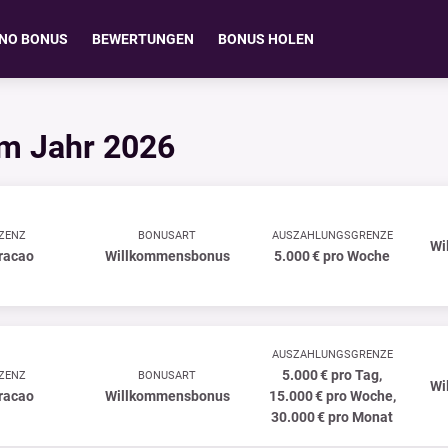
INO BONUS
BEWERTUNGEN
BONUS HOLEN
im Jahr 2026
IZENZ
BONUSART
AUSZAHLUNGSGRENZE
Wi
racao
Willkommensbonus
5.000 € pro Woche
AUSZAHLUNGSGRENZE
5.000 € pro Tag,
IZENZ
BONUSART
Wi
racao
Willkommensbonus
15.000 € pro Woche,
30.000 € pro Monat