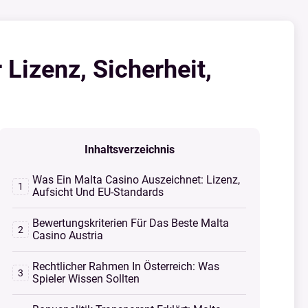
Lizenz, Sicherheit,
Inhaltsverzeichnis
Was Ein Malta Casino Auszeichnet: Lizenz,
Aufsicht Und EU-Standards
Bewertungskriterien Für Das Beste Malta
Casino Austria
Rechtlicher Rahmen In Österreich: Was
Spieler Wissen Sollten