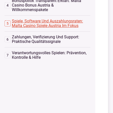
Bonuspolitik Transparent Erklärt: Malta
Casino Bonus Austria &
Willkommenspakete
Spiele, Software Und Auszahlungsraten:
Malta Casino Spiele Austria Im Fokus
Zahlungen, Verifizierung Und Support:
Praktische Qualitätssignale
Verantwortungsvolles Spielen: Prävention,
Kontrolle & Hilfe