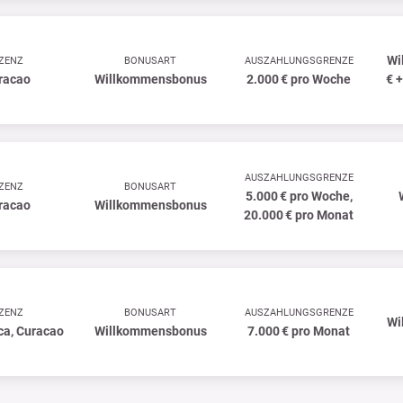
Wi
IZENZ
BONUSART
AUSZAHLUNGSGRENZE
racao
Willkommensbonus
2.000 € pro Woche
€ 
AUSZAHLUNGSGRENZE
IZENZ
BONUSART
5.000 € pro Woche,
racao
Willkommensbonus
20.000 € pro Monat
IZENZ
BONUSART
AUSZAHLUNGSGRENZE
Wi
ca, Curacao
Willkommensbonus
7.000 € pro Monat