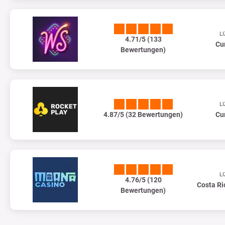
L
4.71/5 (133
Cu
Bewertungen)
L
4.87/5 (32 Bewertungen)
Cu
L
4.76/5 (120
Costa Ri
Bewertungen)